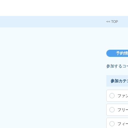
<< TOP
予約
参加するコ
参加カテ
ファ
フリ
フィ