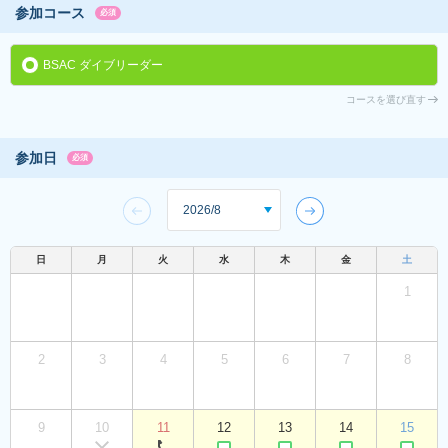
参加コース
必須
BSAC ダイブリーダー
コースを選び直す
参加日
必須
日
月
火
水
木
金
土
1
2
3
4
5
6
7
8
9
10
11
12
13
14
15