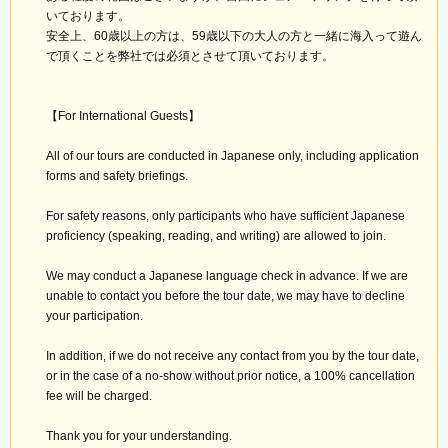
いております。
安全上、60歳以上の方は、59歳以下の大人の方と一緒に海入って遊ん
で頂くことを弊社では必須とさせて頂いております。
【For International Guests】
All of our tours are conducted in Japanese only, including application
forms and safety briefings.
For safety reasons, only participants who have sufficient Japanese
proficiency (speaking, reading, and writing) are allowed to join.
We may conduct a Japanese language check in advance. If we are
unable to contact you before the tour date, we may have to decline
your participation.
In addition, if we do not receive any contact from you by the tour date,
or in the case of a no-show without prior notice, a 100% cancellation
fee will be charged.
Thank you for your understanding.