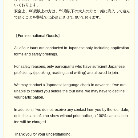
いております。
安全上、60歳以上の方は、59歳以下の大人の方と一緒に海入って遊ん
で頂くことを弊社では必須とさせて頂いております。
【For International Guests】
All of our tours are conducted in Japanese only, including application
forms and safety briefings.
For safety reasons, only participants who have sufficient Japanese
proficiency (speaking, reading, and writing) are allowed to join.
We may conduct a Japanese language check in advance. If we are
unable to contact you before the tour date, we may have to decline
your participation.
In addition, if we do not receive any contact from you by the tour date,
or in the case of a no-show without prior notice, a 100% cancellation
fee will be charged.
Thank you for your understanding.