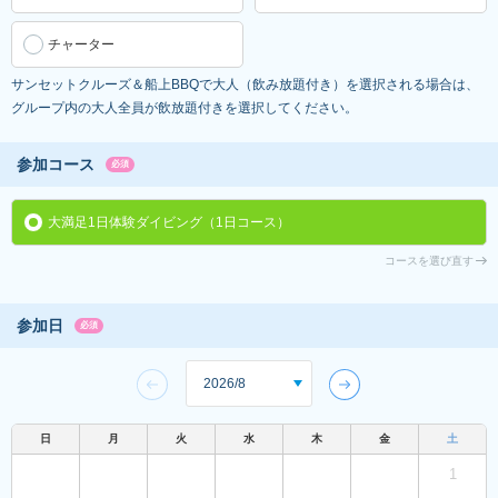
チャーター
サンセットクルーズ＆船上BBQで大人（飲み放題付き）を選択される場合は、
グループ内の大人全員が飲放題付きを選択してください。
参加コース
必須
大満足1日体験ダイビング（1日コース）
コースを選び直す
参加日
必須
日
月
火
水
木
金
土
1