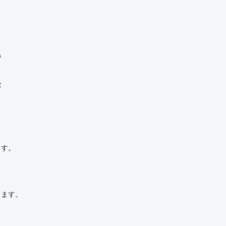
a
金
ます。
します。